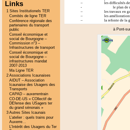
Links
–
les difficultés 
-
le plan de
1 Sites Institutionels TER
–
les travaux en g
Comités de ligne TER
–
les amélioration
–
la refonte de la
Conférence régionale des
partenaires du transport
à Pont-su
public
Conseil économique et
social de Bourgogne –
Commission n°3 –
Infrastructures de transport
Conseil économique et
social de Bourgogne –
infrastructures mandat
2007-2013
Ma Ligne TER
2 Associations Icaunaises
AIDUT – Association
Icaunaise des Usagers des
Transports
CAPAD – auxerrentrain
CO-DE-US « COllectif de
DEfense des USagers ter
du grand sénonais »
3 Autres Sites Icaunais
L’atelier : quels trains pour
Auxerre…
L’Intérêt des Usagers du Ter