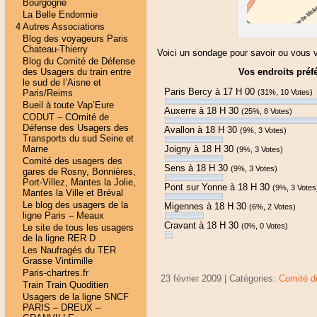
Bourgogne
La Belle Endormie
4 Autres Associations
Blog des voyageurs Paris
Chateau-Thierry
Voici un sondage pour savoir ou vous v
Blog du Comité de Défense
des Usagers du train entre
Vos endroits préf
le sud de l’Aisne et
Paris Bercy à 17 H 00
Paris/Reims
(31%, 10 Votes)
Bueil à toute Vap’Eure
Auxerre à 18 H 30
(25%, 8 Votes)
CODUT – COmité de
Défense des Usagers des
Avallon à 18 H 30
(9%, 3 Votes)
Transports du sud Seine et
Marne
Joigny à 18 H 30
(9%, 3 Votes)
Comité des usagers des
Sens à 18 H 30
(9%, 3 Votes)
gares de Rosny, Bonnières,
Port-Villez, Mantes la Jolie,
Pont sur Yonne à 18 H 30
(9%, 3 Votes
Mantes la Ville et Bréval
Le blog des usagers de la
Migennes à 18 H 30
(6%, 2 Votes)
ligne Paris – Meaux
Cravant à 18 H 30
(0%, 0 Votes)
Le site de tous les usagers
de la ligne RER D
Les Naufragés du TER
Grasse Vintimille
Paris-chartres.fr
23 février 2009 | Catégories:
Comité d
Train Train Quoditien
Usagers de la ligne SNCF
PARIS – DREUX –