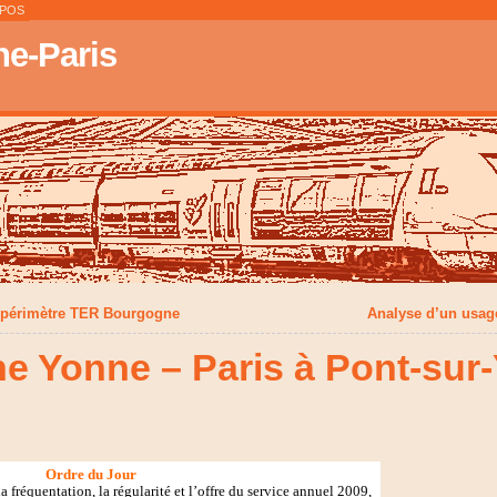
OPOS
e-Paris
s périmètre TER Bourgogne
Analyse d’un usage
ne Yonne – Paris à Pont-sur
Ordre du Jour
a fréquentation, la régularité et l’offre du service annuel 2009,