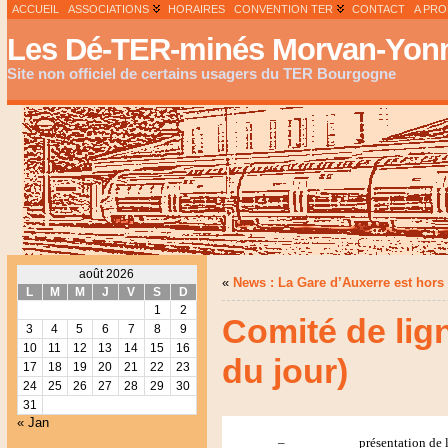
ACCUEIL
ASSOCIATIONS
HORAIRES
CONVENTION TER
CONTACT
A PR
Les Dé-TER-minés Morvan-Yonn
Site non officiel de certains usagers du TER Bourgogne
août 2026
«
News : La Gare d’Auxerre est hor
L
M
M
J
V
S
D
1
2
Comité de lig
3
4
5
6
7
8
9
10
11
12
13
14
15
16
du jour)
17
18
19
20
21
22
23
24
25
26
27
28
29
30
31
« Jan
–
présentation de l