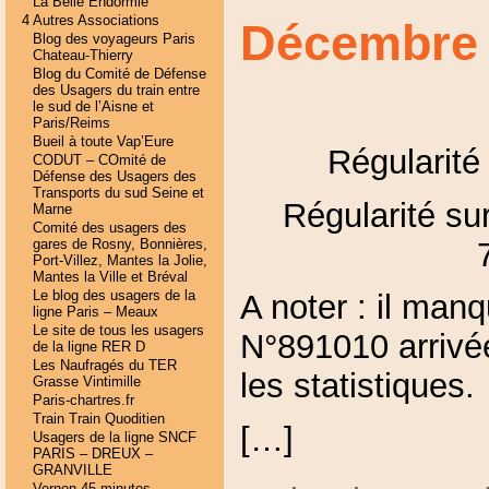
La Belle Endormie
4 Autres Associations
Décembre
Blog des voyageurs Paris
Chateau-Thierry
Blog du Comité de Défense
des Usagers du train entre
le sud de l’Aisne et
Paris/Reims
Bueil à toute Vap’Eure
Régularité
CODUT – COmité de
Défense des Usagers des
Transports du sud Seine et
Régularité sur
Marne
Comité des usagers des
gares de Rosny, Bonnières,
Port-Villez, Mantes la Jolie,
Mantes la Ville et Bréval
Le blog des usagers de la
A noter : il manq
ligne Paris – Meaux
Le site de tous les usagers
N°891010 arrivé
de la ligne RER D
Les Naufragés du TER
les statistiques.
Grasse Vintimille
Paris-chartres.fr
Train Train Quoditien
[…]
Usagers de la ligne SNCF
PARIS – DREUX –
GRANVILLE
Vernon 45 minutes