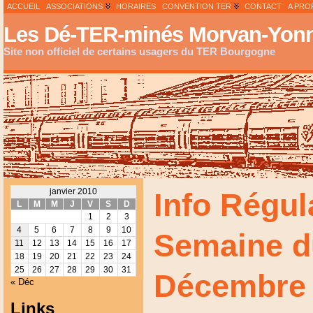
ACCUEIL
ASSOCIATIONS
HORAIRES
CONVENTION TER
CONTACT
A PRO
Les Dé-TER-minés Morvan-Yonn
Site non officiel de certains usagers du TER Bourgogne
janvier 2010
Info Régul
L
M
M
J
V
S
D
1
2
3
4
5
6
7
8
9
10
Semaine d
11
12
13
14
15
16
17
18
19
20
21
22
23
24
25
26
27
28
29
30
31
Décembre
« Déc
Links