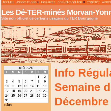
ACCUEIL
ASSOCIATIONS
HORAIRES
CONVENTION TER
CONTACT
A PRO
Les Dé-TER-minés Morvan-Yonn
Site non officiel de certains usagers du TER Bourgogne
août 2026
Info Régul
L
M
M
J
V
S
D
1
2
3
4
5
6
7
8
9
Semaine d
10
11
12
13
14
15
16
17
18
19
20
21
22
23
24
25
26
27
28
29
30
Décembre
31
« Jan