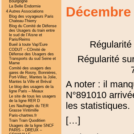
Bourgogne
La Belle Endormie
Décembre
4 Autres Associations
Blog des voyageurs Paris
Chateau-Thierry
Blog du Comité de Défense
des Usagers du train entre
le sud de l’Aisne et
Paris/Reims
Régularité
Bueil à toute Vap’Eure
CODUT – COmité de
Défense des Usagers des
Régularité sur
Transports du sud Seine et
Marne
Comité des usagers des
gares de Rosny, Bonnières,
Port-Villez, Mantes la Jolie,
A noter : il manq
Mantes la Ville et Bréval
Le blog des usagers de la
ligne Paris – Meaux
N°891010 arrivé
Le site de tous les usagers
de la ligne RER D
les statistiques.
Les Naufragés du TER
Grasse Vintimille
Paris-chartres.fr
[…]
Train Train Quoditien
Usagers de la ligne SNCF
PARIS – DREUX –