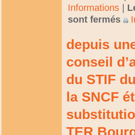
Informations
|
L
sont fermés
I
depuis une
conseil d’
du STIF du
la SNCF ét
substituti
TER Bourg