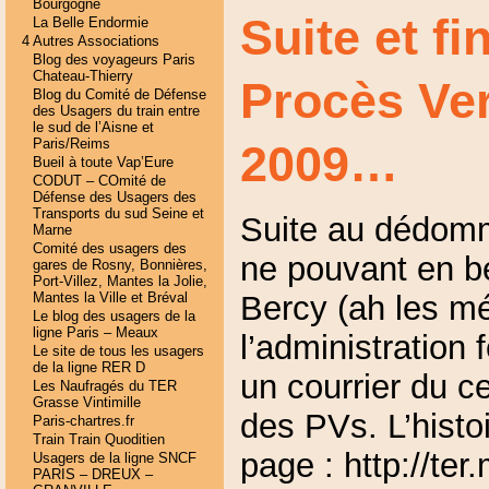
Bourgogne
Suite et f
La Belle Endormie
4 Autres Associations
Blog des voyageurs Paris
Chateau-Thierry
Procès Ver
Blog du Comité de Défense
des Usagers du train entre
le sud de l’Aisne et
Paris/Reims
2009…
Bueil à toute Vap’Eure
CODUT – COmité de
Défense des Usagers des
Transports du sud Seine et
Suite au dédom
Marne
Comité des usagers des
ne pouvant en b
gares de Rosny, Bonnières,
Port-Villez, Mantes la Jolie,
Bercy (ah les m
Mantes la Ville et Bréval
Le blog des usagers de la
ligne Paris – Meaux
l’administration f
Le site de tous les usagers
de la ligne RER D
un courrier du c
Les Naufragés du TER
Grasse Vintimille
des PVs. L’histoi
Paris-chartres.fr
Train Train Quoditien
page : http://t
Usagers de la ligne SNCF
PARIS – DREUX –