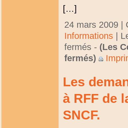
[…]
24 mars 2009 | 
Informations
|
L
fermés
-
(Les C
fermés)
Impri
Les deman
à RFF de la
SNCF.