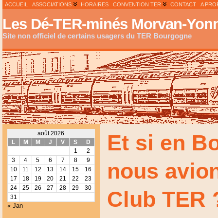
ACCUEIL
ASSOCIATIONS
HORAIRES
CONVENTION TER
CONTACT
A PRO
Les Dé-TER-minés Morvan-Yonn
Site non officiel de certains usagers du TER Bourgogne
août 2026
Et si en B
L
M
M
J
V
S
D
1
2
3
4
5
6
7
8
9
nous avion
10
11
12
13
14
15
16
17
18
19
20
21
22
23
24
25
26
27
28
29
30
Club TER 
31
« Jan