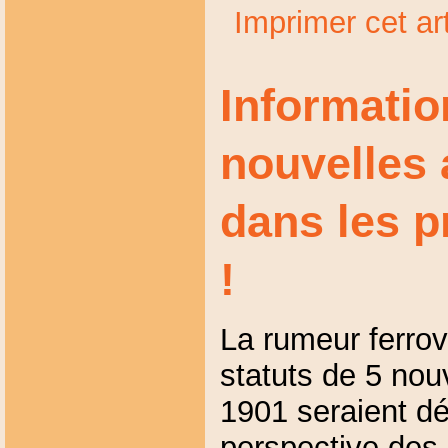
Imprimer cet art
Informatio
nouvelles 
dans les p
!
La rumeur ferrov
statuts de 5 nouv
1901 seraient d
perspective des é