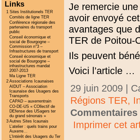
Links
Je remercie une 
1 Sites Institutionels TER
avoir envoyé cet 
Comités de ligne TER
Conférence régionale des
avantages que d
partenaires du transport
public
Conseil économique et
TER de Poitou-C
social de Bourgogne –
Commission n°3 –
Infrastructures de transport
Ils peuvent béné
Conseil économique et
social de Bourgogne –
infrastructures mandat
Voici l’article …
2007-2013
Ma Ligne TER
2 Associations Icaunaises
29 juin 2009 | C
AIDUT – Association
Icaunaise des Usagers des
Transports
Régions TER,
I
CAPAD – auxerrentrain
CO-DE-US « COllectif de
Commentaires 
DEfense des USagers ter
du grand sénonais »
3 Autres Sites Icaunais
Imprimer cet art
L’atelier : quels trains pour
Auxerre…
L’Intérêt des Usagers du Ter