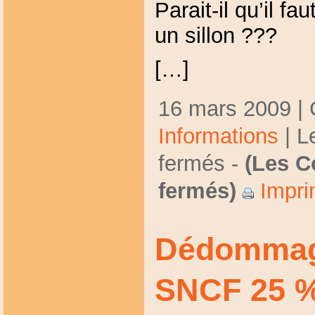
Parait-il qu’il fa
un sillon ???
[…]
16 mars 2009 | 
Informations
|
L
fermés
-
(Les C
fermés)
Impri
Dédommage
SNCF 25 %