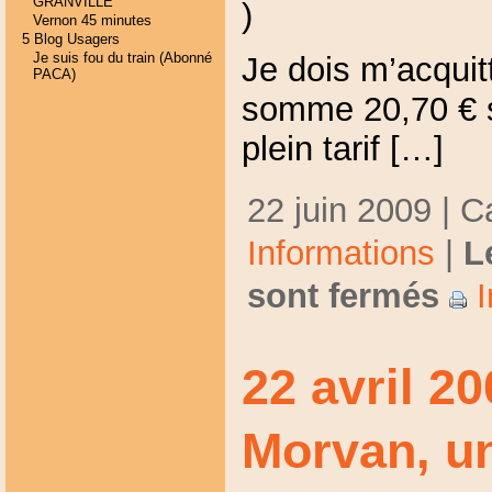
GRANVILLE
)
Vernon 45 minutes
5 Blog Usagers
Je suis fou du train (Abonné
Je dois m’acquit
PACA)
somme 20,70 € so
plein tarif […]
22 juin 2009 | C
Informations
|
L
sont fermés
I
22 avril 20
Morvan, u