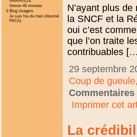
GRANVILLE
N’ayant plus de 
Vernon 45 minutes
5 Blog Usagers
la SNCF et la R
Je suis fou du train (Abonné
PACA)
oui c’est comme
que l’on traite l
contribuables […
29 septembre 20
Coup de gueule
Commentaires 
Imprimer cet art
La crédibil