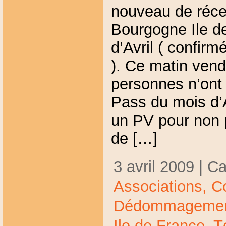
nouveau de réce
Bourgogne Ile d
d’Avril ( confirm
). Ce matin vend
personnes n’ont 
Pass du mois d’A
un PV pour non p
de […]
3 avril 2009 | C
Associations,
C
Dédommageme
Ile de France,
T