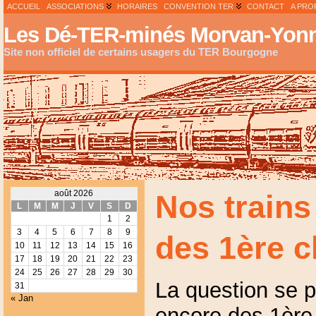
ACCUEIL
ASSOCIATIONS
HORAIRES
CONVENTION TER
CONTACT
A PRO
Les Dé-TER-minés Morvan-Yonn
Site non officiel de certains usagers du TER Bourgogne
août 2026
Nos trains
L
M
M
J
V
S
D
1
2
3
4
5
6
7
8
9
des 1ère c
10
11
12
13
14
15
16
17
18
19
20
21
22
23
24
25
26
27
28
29
30
La question se 
31
« Jan
encore des 1ère