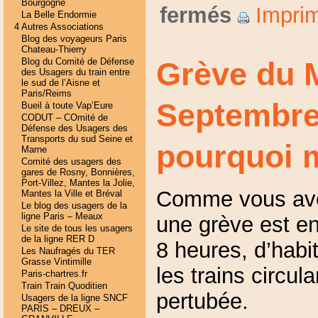
Bourgogne
fermés
Imprim
La Belle Endormie
4 Autres Associations
Blog des voyageurs Paris
Chateau-Thierry
Blog du Comité de Défense
Grève du 
des Usagers du train entre
le sud de l’Aisne et
Paris/Reims
Septembre
Bueil à toute Vap’Eure
CODUT – COmité de
Défense des Usagers des
Transports du sud Seine et
pourquoi 
Marne
Comité des usagers des
gares de Rosny, Bonnières,
Port-Villez, Mantes la Jolie,
Comme vous ave
Mantes la Ville et Bréval
Le blog des usagers de la
ligne Paris – Meaux
une grève est en
Le site de tous les usagers
de la ligne RER D
8 heures, d’habit
Les Naufragés du TER
Grasse Vintimille
les trains circul
Paris-chartres.fr
Train Train Quoditien
pertubée.
Usagers de la ligne SNCF
PARIS – DREUX –