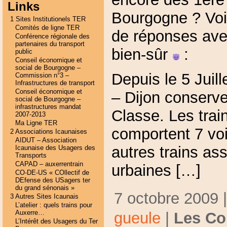
Links
Bourgogne ? Voi
1 Sites Institutionels TER
Comités de ligne TER
de réponses av
Conférence régionale des
partenaires du transport
bien-sûr
:
public
Conseil économique et
social de Bourgogne –
Depuis le 5 Juill
Commission n°3 –
Infrastructures de transport
Conseil économique et
– Dijon conserve
social de Bourgogne –
infrastructures mandat
Classe. Les tra
2007-2013
Ma Ligne TER
comportent 7 voi
2 Associations Icaunaises
AIDUT – Association
autres trains ass
Icaunaise des Usagers des
Transports
CAPAD – auxerrentrain
urbaines […]
CO-DE-US « COllectif de
DEfense des USagers ter
du grand sénonais »
7 octobre 2009 
3 Autres Sites Icaunais
L’atelier : quels trains pour
Auxerre…
gueule
|
Les Co
L’Intérêt des Usagers du Ter