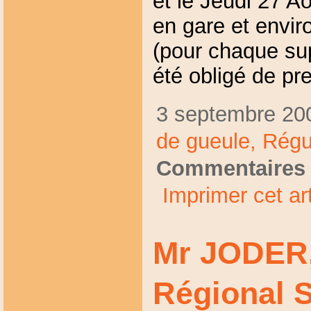
et le Jeudi 27 A
en gare et envi
(pour chaque sup
été obligé de pre
3 septembre 200
de gueule,
Régul
Commentaires 
Imprimer cet art
Mr JODER,
Régional 