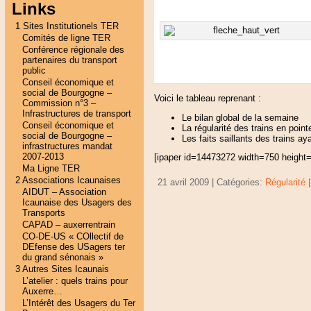
Links
1 Sites Institutionels TER
Comités de ligne TER
Conférence régionale des
partenaires du transport
public
Conseil économique et
social de Bourgogne –
Voici le tableau reprenant :
Commission n°3 –
Infrastructures de transport
Le bilan global de la semaine
Conseil économique et
La régularité des trains en poi
social de Bourgogne –
Les faits saillants des trains ay
infrastructures mandat
2007-2013
[ipaper id=14473272 width=750 height
Ma Ligne TER
2 Associations Icaunaises
21 avril 2009 | Catégories:
Régularité
AIDUT – Association
Icaunaise des Usagers des
Transports
CAPAD – auxerrentrain
CO-DE-US « COllectif de
DEfense des USagers ter
du grand sénonais »
3 Autres Sites Icaunais
L’atelier : quels trains pour
Auxerre…
L’Intérêt des Usagers du Ter