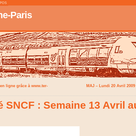
OPOS
e-Paris
en ligne grâce à www.ter-
MAJ – Lundi 20 Avril 2009 
é SNCF : Semaine 13 Avril au