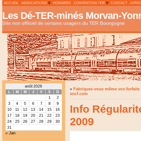
ACCUEIL
ASSOCIATIONS
HORAIRES
CONVENTION TER
CONTACT
A PR
Les Dé-TER-minés Morvan-Yonn
Site non officiel de certains usagers du TER Bourgogne
août 2026
«
Fabriquez-vous même vos forfaits 
L
M
M
J
V
S
D
sncf.com
1
2
3
4
5
6
7
8
9
Info Régularit
10
11
12
13
14
15
16
17
18
19
20
21
22
23
2009
24
25
26
27
28
29
30
31
« Jan