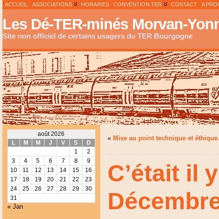
ACCUEIL
ASSOCIATIONS
HORAIRES
CONVENTION TER
CONTACT
A PRO
Les Dé-TER-minés Morvan-Yonn
Site non officiel de certains usagers du TER Bourgogne
août 2026
«
Mise au point technique et éthiqu
L
M
M
J
V
S
D
1
2
3
4
5
6
7
8
9
C’était il 
10
11
12
13
14
15
16
17
18
19
20
21
22
23
24
25
26
27
28
29
30
Décembre 
31
« Jan