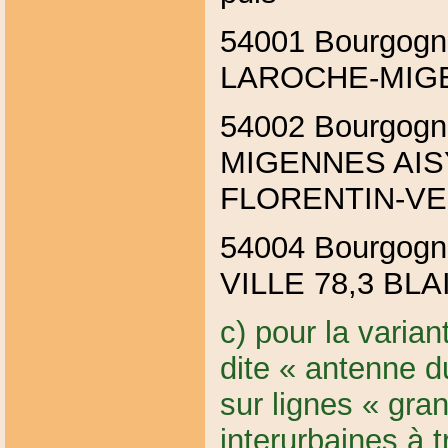
54001 Bourgo
LAROCHE-MIGE
54002 Bourgog
MIGENNES AISY
FLORENTIN-V
54004 Bourgogn
VILLE 78,3 BL
c) pour la varian
dite « antenne 
sur lignes « gra
interurbaines à 