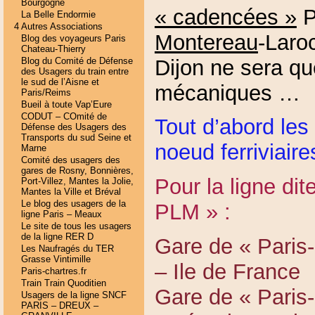
Bourgogne
« cadencées »
P
La Belle Endormie
4 Autres Associations
Montereau
-Laro
Blog des voyageurs Paris
Chateau-Thierry
Dijon ne sera q
Blog du Comité de Défense
des Usagers du train entre
le sud de l’Aisne et
mécaniques …
Paris/Reims
Bueil à toute Vap’Eure
CODUT – COmité de
Tout d’abord les
Défense des Usagers des
Transports du sud Seine et
noeud ferriviaire
Marne
Comité des usagers des
gares de Rosny, Bonnières,
Pour la ligne dit
Port-Villez, Mantes la Jolie,
Mantes la Ville et Bréval
Le blog des usagers de la
PLM » :
ligne Paris – Meaux
Le site de tous les usagers
de la ligne RER D
Gare de « Paris-
Les Naufragés du TER
Grasse Vintimille
– Ile de France
Paris-chartres.fr
Train Train Quoditien
Gare de « Paris
Usagers de la ligne SNCF
PARIS – DREUX –