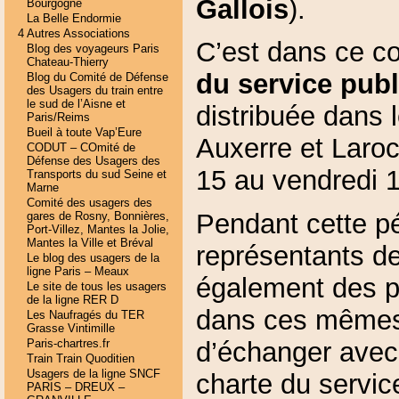
Gallois
).
Bourgogne
La Belle Endormie
4 Autres Associations
C’est dans ce c
Blog des voyageurs Paris
Chateau-Thierry
du service pub
Blog du Comité de Défense
des Usagers du train entre
le sud de l’Aisne et
distribuée dans 
Paris/Reims
Bueil à toute Vap’Eure
Auxerre et Laro
CODUT – COmité de
Défense des Usagers des
15 au vendredi 
Transports du sud Seine et
Marne
Comité des usagers des
Pendant cette p
gares de Rosny, Bonnières,
Port-Villez, Mantes la Jolie,
Mantes la Ville et Bréval
représentants d
Le blog des usagers de la
ligne Paris – Meaux
également des p
Le site de tous les usagers
de la ligne RER D
dans ces mêmes
Les Naufragés du TER
Grasse Vintimille
Paris-chartres.fr
d’échanger avec 
Train Train Quoditien
Usagers de la ligne SNCF
charte du servic
PARIS – DREUX –