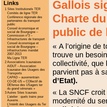
Gallois si
Links
1 Sites Institutionels TER
Comités de ligne TER
Charte du
Conférence régionale des
partenaires du transport
public
public de
Conseil économique et
social de Bourgogne –
Commission n°3 –
Infrastructures de transport
Conseil économique et
« A l’origine de 
social de Bourgogne –
infrastructures mandat
trouve un besoin
2007-2013
Ma Ligne TER
collectivité, que 
2 Associations Icaunaises
AIDUT – Association
parvient pas à s
Icaunaise des Usagers des
Transports
CAPAD – auxerrentrain
d’Etat).
CO-DE-US « COllectif de
DEfense des USagers ter
du grand sénonais »
« La SNCF croit e
3 Autres Sites Icaunais
L’atelier : quels trains pour
modernité du ser
Auxerre…
L’Intérêt des Usagers du Ter