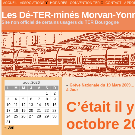
ACCUEIL
ASSOCIATIONS
HORAIRES
CONVENTION TER
CONTACT
A PRO
Les Dé-TER-minés Morvan-Yonn
Site non officiel de certains usagers du TER Bourgogne
août 2026
«
Grève Nationale du 19 Mars 2009…
L
M
M
J
V
S
D
à Jour
1
2
3
4
5
6
7
8
9
C’était il 
10
11
12
13
14
15
16
17
18
19
20
21
22
23
24
25
26
27
28
29
30
octobre 2
31
« Jan