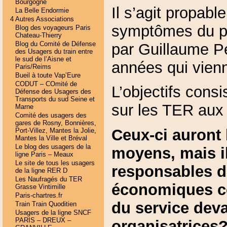
Bourgogne
Il s’agit propab
La Belle Endormie
4 Autres Associations
symptômes du pr
Blog des voyageurs Paris
Chateau-Thierry
Blog du Comité de Défense
par Guillaume P
des Usagers du train entre
le sud de l’Aisne et
années qui vien
Paris/Reims
Bueil à toute Vap’Eure
CODUT – COmité de
L’objectifs consi
Défense des Usagers des
Transports du sud Seine et
sur les TER aux 
Marne
Comité des usagers des
gares de Rosny, Bonnières,
Ceux-ci auront 
Port-Villez, Mantes la Jolie,
Mantes la Ville et Bréval
Le blog des usagers de la
moyens, mais i
ligne Paris – Meaux
Le site de tous les usagers
responsables de
de la ligne RER D
Les Naufragés du TER
économiques c
Grasse Vintimille
Paris-chartres.fr
du service deva
Train Train Quoditien
Usagers de la ligne SNCF
PARIS – DREUX –
organisatrices