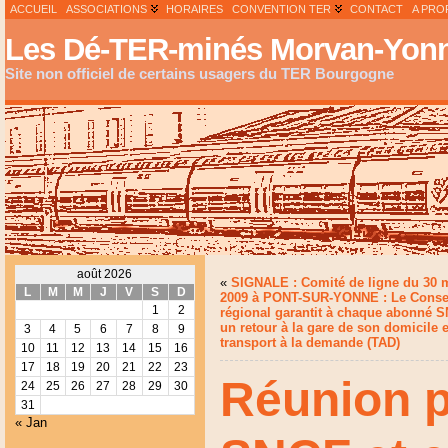
ACCUEIL
ASSOCIATIONS
HORAIRES
CONVENTION TER
CONTACT
A PRO
Les Dé-TER-minés Morvan-Yonn
Site non officiel de certains usagers du TER Bourgogne
août 2026
«
SIGNALE : Comité de ligne du 30 
L
M
M
J
V
S
D
2009 à PONT-SUR-YONNE : Le Conse
1
2
régional garantit à chaque abonné 
un retour à la gare de son domicile 
3
4
5
6
7
8
9
transport à la demande (TAD)
10
11
12
13
14
15
16
17
18
19
20
21
22
23
Réunion p
24
25
26
27
28
29
30
31
« Jan