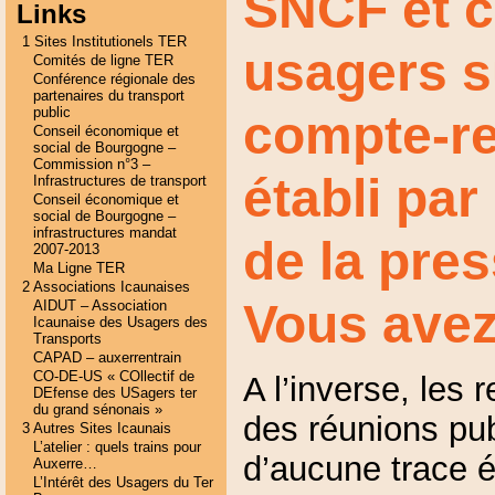
SNCF et c
Links
1 Sites Institutionels TER
usagers s
Comités de ligne TER
Conférence régionale des
partenaires du transport
public
compte-re
Conseil économique et
social de Bourgogne –
Commission n°3 –
établi par
Infrastructures de transport
Conseil économique et
social de Bourgogne –
infrastructures mandat
de la pres
2007-2013
Ma Ligne TER
2 Associations Icaunaises
Vous avez-
AIDUT – Association
Icaunaise des Usagers des
Transports
CAPAD – auxerrentrain
CO-DE-US « COllectif de
A l’inverse, les 
DEfense des USagers ter
du grand sénonais »
des réunions pub
3 Autres Sites Icaunais
L’atelier : quels trains pour
d’aucune trace éc
Auxerre…
L’Intérêt des Usagers du Ter