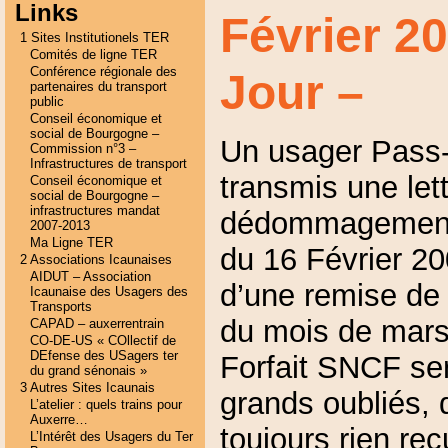
Links
Février 2
1 Sites Institutionels TER
Comités de ligne TER
Conférence régionale des
Jour –
partenaires du transport
public
Conseil économique et
social de Bourgogne –
Un usager Pass
Commission n°3 –
Infrastructures de transport
transmis une let
Conseil économique et
social de Bourgogne –
infrastructures mandat
dédommagement 
2007-2013
Ma Ligne TER
du 16 Février 200
2 Associations Icaunaises
AIDUT – Association
d’une remise de
Icaunaise des Usagers des
Transports
du mois de mar
CAPAD – auxerrentrain
CO-DE-US « COllectif de
DEfense des USagers ter
Forfait SNCF ser
du grand sénonais »
3 Autres Sites Icaunais
grands oubliés, 
L’atelier : quels trains pour
Auxerre…
toujours rien reç
L’Intérêt des Usagers du Ter