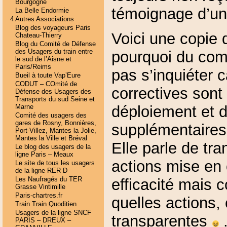
Bourgogne
témoignage d’un 
La Belle Endormie
4 Autres Associations
Blog des voyageurs Paris
Voici une copie d
Chateau-Thierry
Blog du Comité de Défense
des Usagers du train entre
pourquoi du comm
le sud de l’Aisne et
Paris/Reims
pas s’inquiéter 
Bueil à toute Vap’Eure
CODUT – COmité de
correctives sont
Défense des Usagers des
Transports du sud Seine et
déploiement et 
Marne
Comité des usagers des
gares de Rosny, Bonnières,
supplémentaires
Port-Villez, Mantes la Jolie,
Mantes la Ville et Bréval
Elle parle de tr
Le blog des usagers de la
ligne Paris – Meaux
actions mise en 
Le site de tous les usagers
de la ligne RER D
Les Naufragés du TER
efficacité mais 
Grasse Vintimille
Paris-chartres.fr
quelles actions, 
Train Train Quoditien
Usagers de la ligne SNCF
transparentes
PARIS – DREUX –