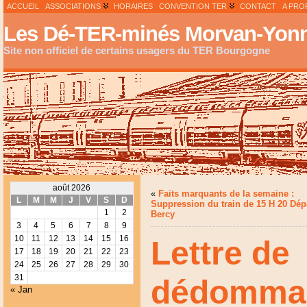
ACCUEIL
ASSOCIATIONS
HORAIRES
CONVENTION TER
CONTACT
A PRO
Les Dé-TER-minés Morvan-Yonn
Site non officiel de certains usagers du TER Bourgogne
août 2026
«
Faits marquants de la semaine :
L
M
M
J
V
S
D
Suppression du train de 15 H 20 Dép
1
2
Bercy
3
4
5
6
7
8
9
10
11
12
13
14
15
16
Lettre de
17
18
19
20
21
22
23
24
25
26
27
28
29
30
31
dédommag
« Jan