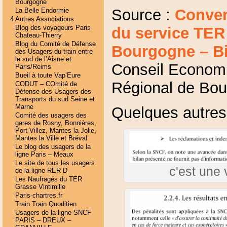
Bourgogne
Source :
Conven
La Belle Endormie
4 Autres Associations
Blog des voyageurs Paris
du service TER
Chateau-Thierry
Blog du Comité de Défense
Bourgogne – Bi
des Usagers du train entre
le sud de l’Aisne et
Conseil Economi
Paris/Reims
Bueil à toute Vap’Eure
Régional de Bou
CODUT – COmité de
Défense des Usagers des
Transports du sud Seine et
Marne
Quelques autres 
Comité des usagers des
gares de Rosny, Bonnières,
Port-Villez, Mantes la Jolie,
Mantes la Ville et Bréval
Le blog des usagers de la
ligne Paris – Meaux
Le site de tous les usagers
c'est une
de la ligne RER D
Les Naufragés du TER
Grasse Vintimille
Paris-chartres.fr
Train Train Quoditien
Usagers de la ligne SNCF
PARIS – DREUX –