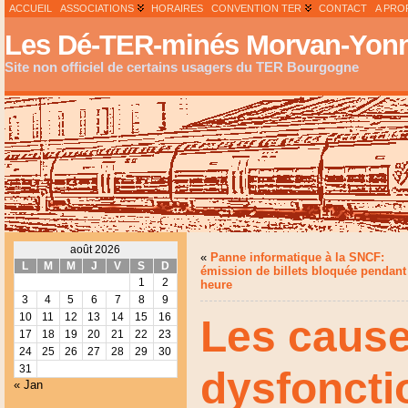
ACCUEIL
ASSOCIATIONS
HORAIRES
CONVENTION TER
CONTACT
A PRO
Les Dé-TER-minés Morvan-Yonn
Site non officiel de certains usagers du TER Bourgogne
août 2026
«
Panne informatique à la SNCF:
L
M
M
J
V
S
D
émission de billets bloquée pendant
1
2
heure
3
4
5
6
7
8
9
10
11
12
13
14
15
16
Les caus
17
18
19
20
21
22
23
24
25
26
27
28
29
30
31
dysfonct
« Jan