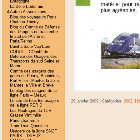
Bourgogne
La Belle Endormie
4 Autres Associations
Blog des voyageurs Paris
Chateau-Thierry
Blog du Comité de Défense
des Usagers du train entre
le sud de l’Aisne et
Paris/Reims
Bueil à toute Vap’Eure
CODUT – COmité de
Défense des Usagers des
Transports du sud Seine et
Marne
Comité des usagers des
gares de Rosny, Bonnières,
Port-Villez, Mantes la Jolie,
Mantes la Ville et Bréval
Le blog des usagers de la
ligne Paris – Meaux
Le site de tous les usagers
29 janvier 2009 | Catégories:
2002,
Hi
de la ligne RER D
Les Naufragés du TER
Grasse Vintimille
Paris-chartres.fr
Train Train Quoditien
Usagers de la ligne SNCF
PARIS – DREUX –