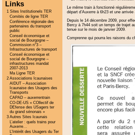
Links
Le même train à fonctionné régulièreme
1 Sites Institutionels TER
départ d’Auxerre à 6h23 et une arrivée
Comités de ligne TER
Depuis le 14 décembre 2009, pour effect
Conférence régionale des
Bercy à 7h44 soit un temps de trajet 
partenaires du transport
tenue sur le mois de janvier 2009.
public
Conseil économique et
Comprenne qui pourra les raisons du c
social de Bourgogne –
Commission n°3 –
Infrastructures de transport
Conseil économique et
social de Bourgogne –
infrastructures mandat
2007-2013
Ma Ligne TER
2 Associations Icaunaises
AIDUT – Association
Icaunaise des Usagers des
Transports
CAPAD – auxerrentrain
CO-DE-US « COllectif de
DEfense des USagers ter
du grand sénonais »
3 Autres Sites Icaunais
L’atelier : quels trains pour
Auxerre…
L’Intérêt des Usagers du Ter