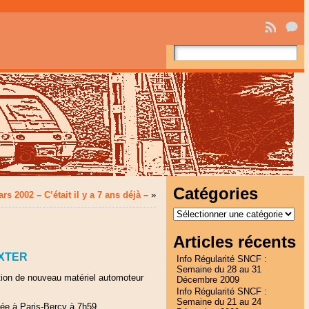
Catégories
rs 2002 – C’était il y a 7 ans déjà –
»
Catégories
Articles récents
r XTER
Info Régularité SNCF :
Semaine du 28 au 31
ation de nouveau matériel automoteur
Décembre 2009
Info Régularité SNCF :
Semaine du 21 au 24
vée à Paris-Bercy à 7h59.