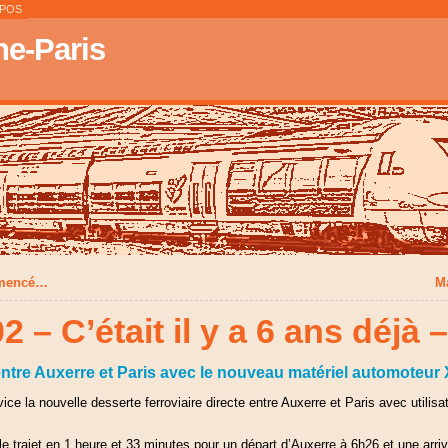
OPOS
e-Paris
mmencé…
Ma
– C’était il y a 6 ans déjà –
entre Auxerre et Paris avec le nouveau matériel automoteu
ce la nouvelle desserte ferroviaire directe entre Auxerre et Paris avec utilis
e trajet en 1 heure et 33 minutes pour un départ d’Auxerre à 6h26 et une arri