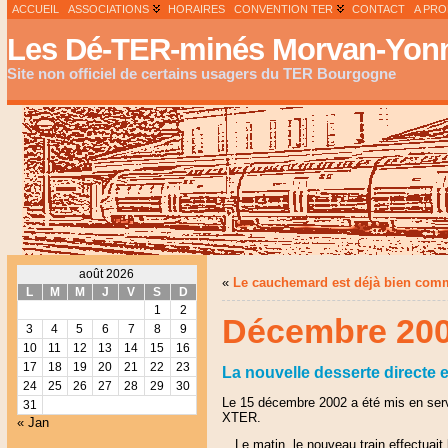
ACCUEIL
ASSOCIATIONS
HORAIRES
CONVENTION TER
CONTACT
A PR
Les Dé-TER-minés Morvan-Yonn
Site non officiel de certains usagers du TER Bourgogne
août 2026
«
Le cauchemard est déjà bien co
L
M
M
J
V
S
D
1
2
Décembre 2002 
3
4
5
6
7
8
9
10
11
12
13
14
15
16
17
18
19
20
21
22
23
La nouvelle desserte directe 
24
25
26
27
28
29
30
Le 15 décembre 2002 a été mis en servi
31
XTER.
« Jan
Le matin, le nouveau train effectuait l